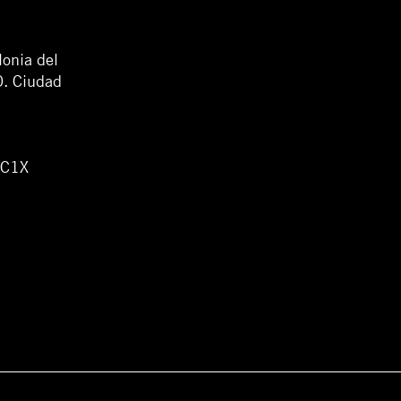
lonia del
0. Ciudad
WC1X