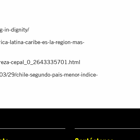
-in-dignity/
ica-latina-caribe-es-la-region-mas-
obreza-cepal_0_2643335701.html
/03/29/chile-segundo-pais-menor-indice-