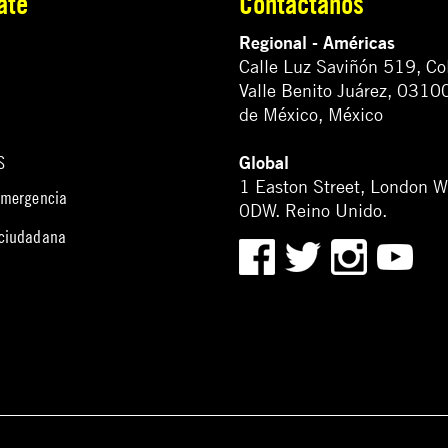
ate
Contáctanos
Regional - Américas
Calle Luz Saviñón 519, Co
Valle Benito Juárez, 0310
de México, México
Global
S
1 Easton Street, London 
emergencia
0DW. Reino Unido.
 ciudadana