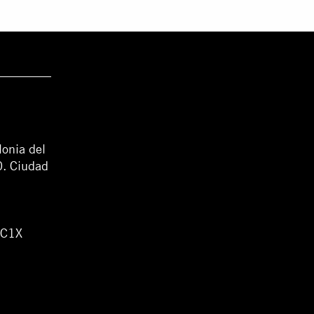
lonia del
0. Ciudad
WC1X