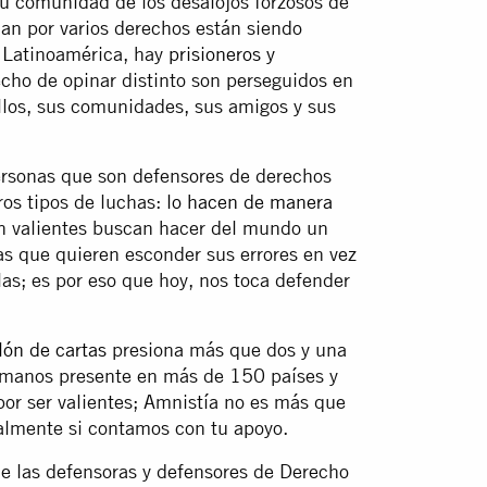
su comunidad de los desalojos forzosos de
an por varios derechos están siendo
n Latinoamérica, hay
prisioneros y
cho de opinar distinto son perseguidos en
llos, sus comunidades, sus amigos y sus
onas que son defensores de derechos
ros tipos de luchas:
lo hacen de manera
n valientes buscan hacer del mundo un
as que quieren esconder sus errores en vez
las; es por eso que hoy, nos toca defender
lón de cartas
presiona más que dos y una
humanos presente en más de 150 países y
por ser valientes; Amnistía no es más que
ialmente si contamos con tu apoyo.
e las defensoras y defensores de Derecho