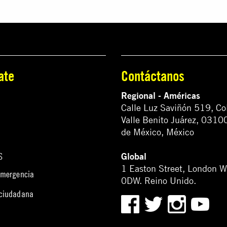
ate
Contáctanos
Regional - Américas
Calle Luz Saviñón 519, Co
Valle Benito Juárez, 0310
de México, México
Global
S
1 Easton Street, London 
emergencia
0DW. Reino Unido.
 ciudadana