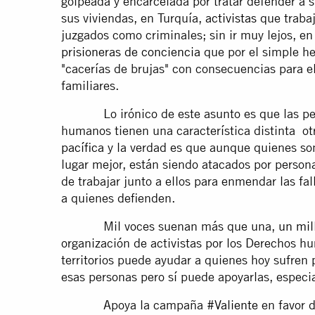
golpeada y encarcelada por tratar defender a 
sus viviendas, en Turquía,
activistas
que trabaj
juzgados como criminales; sin ir muy lejos, e
prisioneras de conciencia
que por el simple he
"cacerías de brujas" con consecuencias para e
familiares.
Lo irónico de este asunto es que las pers
humanos tienen una característica distinta ot
pacífica
y la verdad es que aunque quienes so
lugar mejor, están siendo atacados por person
de trabajar junto a ellos para enmendar las fal
a quienes defienden.
Mil voces suenan más que una,
un mil
organización de activistas por los Derechos 
territorios puede ayudar a quienes hoy sufren 
esas personas pero sí puede apoyarlas, espec
Apoya la campaña
#Valiente
en favor d