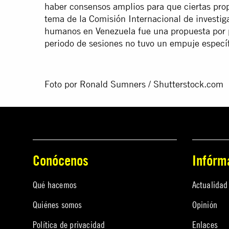
haber consensos amplios para que ciertas prop
tema de la Comisión Internacional de investig
humanos en Venezuela fue una propuesta por p
periodo de sesiones no tuvo un empuje específ
Foto por Ronald Sumners / Shutterstock.com
Conócenos
Infórm
Qué hacemos
Actualidad
Quiénes somos
Opinión
Política de privacidad
Enlaces