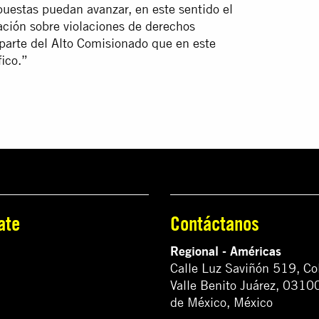
uestas puedan avanzar, en este sentido el
ación sobre violaciones de derechos
arte del Alto Comisionado que en este
ico.”
ate
Contáctanos
Regional - Américas
Calle Luz Saviñón 519, Co
Valle Benito Juárez, 0310
de México, México