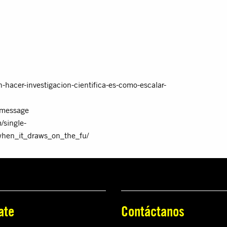
-hacer-investigacion-cientifica-es-como-escalar-
e/message
/single-
when_it_draws_on_the_fu/
ate
Contáctanos