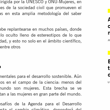
á dirigida por la UNESCO y ONU-Mujeres, en
tes de la sociedad civil que promueven el
as en esta amplia metodología del saber
 debe replantearse en muchos países, donde
lo oculto lleno de estereotipos de lo que
ad, y esto no solo en el ámbito científico,
J
entre otros
a
entales para el desarrollo sostenible. Aún
los en el campo de la ciencia: menos del
L
 mundo son mujeres. Esta brecha se ve
ctan a las mujeres en gran parte del mundo.
safíos de la Agenda para el Desarrollo
asta el cambio climático- dependerá del