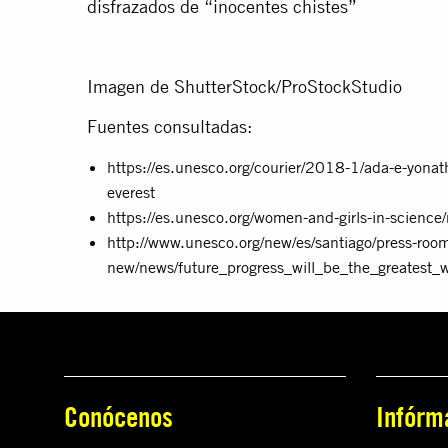
disfrazados de “inocentes chistes”
Imagen de ShutterStock/ProStockStudio
Fuentes consultadas:
https://es.unesco.org/courier/2018-1/ada-e-yonath
everest
https://es.unesco.org/women-and-girls-in-scienc
http://www.unesco.org/new/es/santiago/press-room
new/news/future_progress_will_be_the_greatest_
Conócenos
Infórm