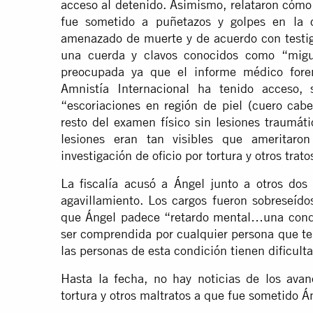
acceso al detenido. Asimismo, relataron cóm
fue sometido a puñetazos y golpes en la c
amenazado de muerte y de acuerdo con testig
una cuerda y clavos conocidos como “migue
preocupada ya que el informe médico fore
Amnistía Internacional ha tenido acceso, 
“escoriaciones en región de piel (cuero ca
resto del examen físico sin lesiones traumát
lesiones eran tan visibles que ameritaro
investigación de oficio por tortura y otros tra
La fiscalía acusó a Ángel junto a otros dos 
agavillamiento. Los cargos fueron sobreseíd
que Ángel padece “retardo mental…una condi
ser comprendida por cualquier persona que t
las personas de esta condición tienen dificul
Hasta la fecha, no hay noticias de los avanc
tortura y otros maltratos a que fue sometido Á