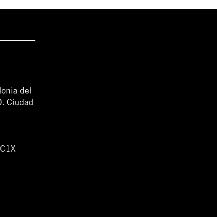
lonia del
0. Ciudad
WC1X