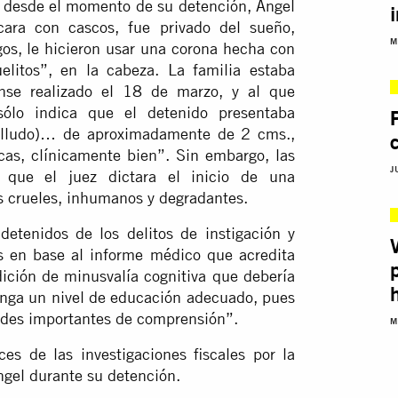
o desde el momento de su detención, Ángel
ara con cascos, fue privado del sueño,
M
os, le hicieron usar una corona hecha con
litos”, en la cabeza. La familia estaba
nse realizado el 18 de marzo, y al que
sólo indica que el detenido presentaba
belludo)… de aproximadamente de 2 cms.,
icas, clínicamente bien”. Sin embargo, las
J
n que el juez dictara el inicio de una
tos crueles, inhumanos y degradantes.
detenidos de los delitos de instigación y
os en base al informe médico que acredita
ción de minusvalía cognitiva que debería
enga un nivel de educación adecuado, pues
tades importantes de comprensión”.
M
es de las investigaciones fiscales por la
ngel durante su detención.