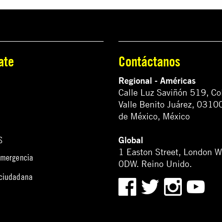
ate
Contáctanos
Regional - Américas
Calle Luz Saviñón 519, Co
Valle Benito Juárez, 0310
de México, México
Global
S
1 Easton Street, London 
emergencia
0DW. Reino Unido.
 ciudadana