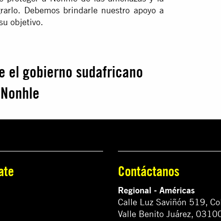
ograrlo. Debemos brindarle nuestro apoyo a
su objetivo.
ue el gobierno sudafricano
 Nonhle
ate
Contáctanos
Regional - Américas
Calle Luz Saviñón 519, Co
Valle Benito Juárez, 0310