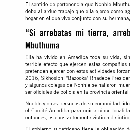
El sentido de pertenencia que Nonhle Mbuthum
debe al arduo trabajo que ella ejerce como a
hogar en el que vive conjunto con su hermana,
“Si arrebatas mi tierra, arre
Mbuthuma
Ella ha vivido en Amadiba toda su vida, si
terrible efecto que ejercen estas compañías
pretenden ejercer con estas actividades forzan
2016, Sikhosiphi "Bazooka" Rhadebe Presiden
y algunos colegas de Nonhle se hallaron muer
ser oficiales de policía en la provincia orienta
Nonhle y otras personas de su comunidad lid
el Comité Amadiba para unir a cinco localid
entonces, es constantemente víctima de int
El gobierno sudafricano tiene la obligación 