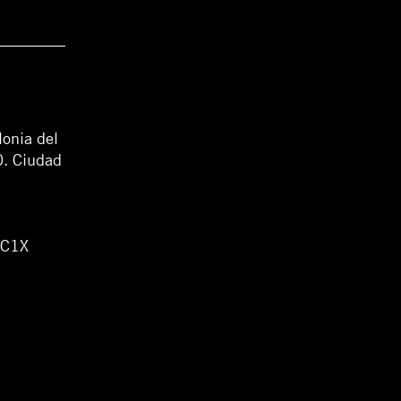
lonia del
0. Ciudad
WC1X