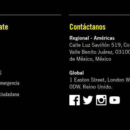
ate
Contáctanos
Regional - Américas
Calle Luz Saviñón 519, Co
Valle Benito Juárez, 0310
de México, México
Global
S
1 Easton Street, London 
emergencia
0DW. Reino Unido.
 ciudadana