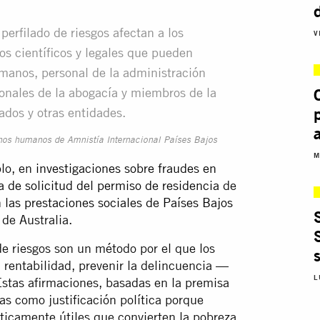
erfilado de riesgos afectan a los
V
os científicos y legales que pueden
manos, personal de la administración
ionales de la abogacía y miembros de la
ados y otras entidades.
chos humanos de Amnistía Internacional Países Bajos
M
plo, en
investigaciones sobre fraudes en
a de solicitud del permiso de residencia
de
 las prestaciones sociales de Países Bajos
de Australia.
de riesgos son un método por el que los
 rentabilidad, prevenir la delincuencia —
L
Estas afirmaciones, basadas en la premisa
as como justificación política porque
ticamente útiles que convierten la pobreza