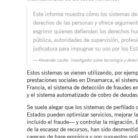
Este informe muestra cómo los sistemas de p
derechos de las personas y ofrece argument
esgrimir quienes defienden los derechos hu
pública, autoridades de supervisión, profes
judicatura para impugnar su uso por los Est
Alexander Laufer, investigador sobre tecnología y dere
Estos sistemas se vienen utilizando, por ejem
prestaciones sociales
en Dinamarca,
el sistem
Francia, el
sistema de detección de fraudes en
y el
sistema automatizado de cobro de deudas
Se suele alegar que los sistemas de perfilado 
Estados pueden optimizar servicios, mejorar la
incluido el fraude— y controlar la migración. 
de la escasez de recursos, han sido desmentid
carecen de base empírica y son supuestos polí