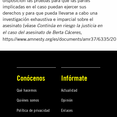
disposición las pruebas para que las partes
implicadas en el caso puedan ejercer sus
derechos y para que pueda llevarse a cabo una
investigación exhaustiva e imparcial sobre el
asesinato (véase
Continúa en riesgo la justicia en
el caso del asesinato de Berta Cáceres,
https://www.amnesty.org/es/documents/amr37/6335/201
Conócenos
Infórmate
Qué hacemos
Actualidad
Quiénes somos
Opinión
Política de privacidad
Enlaces