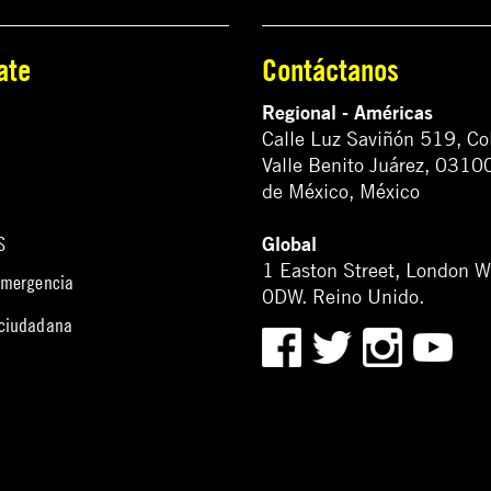
ate
Contáctanos
Regional - Américas
Calle Luz Saviñón 519, Co
Valle Benito Juárez, 0310
de México, México
Global
S
1 Easton Street, London 
emergencia
0DW. Reino Unido.
 ciudadana