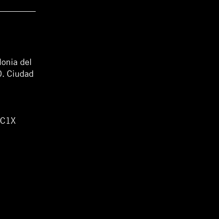
lonia del
0. Ciudad
WC1X