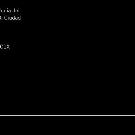
lonia del
0. Ciudad
WC1X