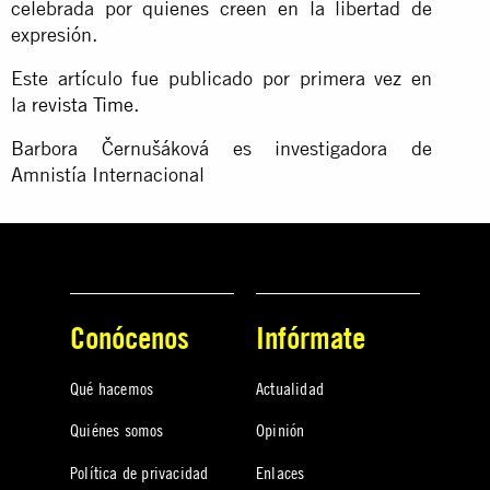
celebrada por quienes creen en la libertad de
expresión.
Este artículo fue publicado por primera vez en
la
revista Time
.
Barbora Černušáková es investigadora de
Amnistía Internacional
Conócenos
Infórmate
Qué hacemos
Actualidad
Quiénes somos
Opinión
Política de privacidad
Enlaces