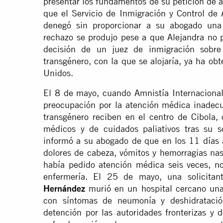
presentar los fundamentos de su petición de as
que el Servicio de Inmigración y Control de 
denegó sin proporcionar a su abogado una 
rechazo se produjo pese a que Alejandra no p
decisión de un juez de inmigración sobre 
transgénero, con la que se alojaría, ya ha ob
Unidos.
El 8 de mayo, cuando Amnistía Internacional 
preocupación por la atención médica inadecu
transgénero reciben en el centro de Cibola,
médicos y de cuidados paliativos tras su so
informó a su abogado de que en los 11 días a
dolores de cabeza, vómitos y hemorragias nas
había pedido atención médica seis veces, n
enfermería. El 25 de mayo, una solicitan
Hernández
murió en un hospital cercano una
con síntomas de neumonía y deshidratación
detención por las autoridades fronterizas y 