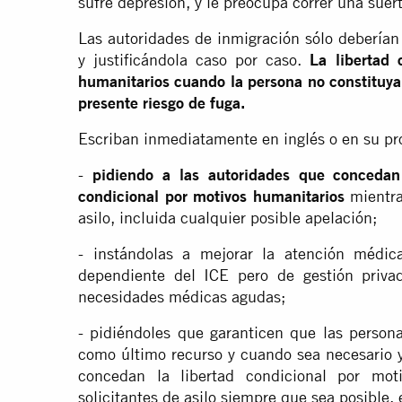
sufre depresión, y le preocupa correr una suert
Las autoridades de inmigración sólo deberían 
y justificándola caso por caso.
La libertad 
humanitarios cuando la persona no constituya
presente riesgo de fuga.
Escriban inmediatamente en inglés o en su pr
-
pidiendo a las autoridades que concedan
condicional por motivos humanitarios
mientra
asilo, incluida cualquier posible apelación;
- instándolas a mejorar la atención médic
dependiente del ICE pero de gestión priva
necesidades médicas agudas;
- pidiéndoles que garanticen que las persona
como último recurso y cuando sea necesario y
concedan la libertad condicional por mot
solicitantes de asilo siempre que sea posible