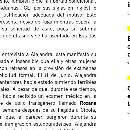
ilo. También pidió la libertad condicional,
Aduanas (ICE, por sus siglas en inglés) le
justificación adecuada del motivo. Este
L
resenta riesgo de fuga mientras espera la
su solicitud de asilo, pues su sobrina
tenido el asilo y se ha asentado en Estados
entrevistó a Alejandra, ésta manifestó su
ada e insensible que ella y otras mujeres
V
 con retrasos en la provisión de exámenes
licitud formal. El 8 de junio, Alejandra
nteriores había estado sufriendo terribles
ales. A pesar de que, durante ese tiempo,
o había recibido un examen médico en la
te de asilo transgénero llamada
Roxana
 semana después de su llegada a Cibola,
L
 que, al parecer, surgieron durante su
de inmigración estadounidenses. Alejandra