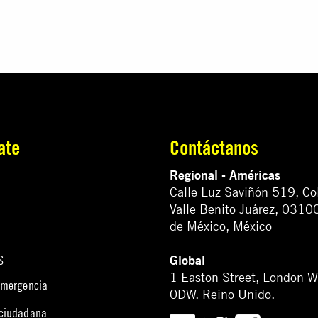
ate
Contáctanos
Regional - Américas
Calle Luz Saviñón 519, Co
Valle Benito Juárez, 0310
de México, México
Global
S
1 Easton Street, London 
emergencia
0DW. Reino Unido.
 ciudadana