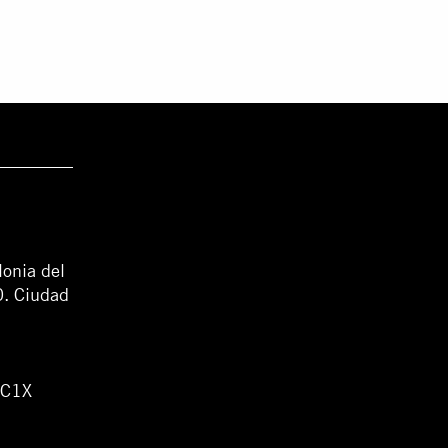
lonia del
0. Ciudad
WC1X