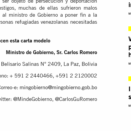
 ser objeto de persecución y deportación
testigos, muchas de ellas sufrieron malos
 al ministro de Gobierno a poner fin a la
M
ersonas refugiadas venezolanas necesitadas
icen esta carta modelo
Ministro de Gobierno, Sr. Carlos Romero
 Belisario Salinas N° 2409, La Paz, Bolivia
M
fono: + 591 2 2440466, +591 2 2120002
Correo-e:
mingobierno@mingobierno.gob.bo
witter: @MindeGobierno, @CarlosGuRomero
M