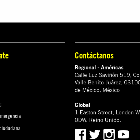
ate
Contáctanos
Regional - Américas
Calle Luz Saviñón 519, Co
Valle Benito Juárez, 0310
de México, México
Global
S
1 Easton Street, London 
emergencia
0DW. Reino Unido.
 ciudadana