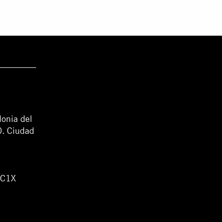
lonia del
0. Ciudad
WC1X