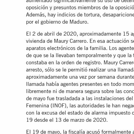
aumentado significativamente su uso de deten
oposición y presuntos miembros de la oposición
Además, hay indicios de tortura, desaparicion
por el gobierno de Maduro.
El 2 de abril de 2020, aproximadamente 15 a
vivienda de Maury Carrero. En esa actuación se
aparatos electrónicos de la familia. Los agent
de que se la llevaban temporalmente y que la 
constaba en la orden de registro. Maury Carre
arresto, sólo se le permitió realizar una llam
aproximadamente una vez por semana durante 
llamada había agentes presentes en todo mome
libremente ni de manera segura sobre las cond
de mayo fue trasladada a las instalaciones del
Femenina (INOF), las autoridades le han negad
con la excusa del estado de alarma impuesto
19 desde el 13 de marzo de 2020.
El 19 de mayo, la fiscalía acusó formalmente