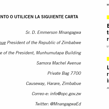
M
NTO O UTILICEN LA SIGUIENTE CARTA
Sr. D. Emmerson Mnangagwa
bue
President of the Republic of Zimbabwe
L
ce of the President, Munhumutapa Building
Samora Machel Avenue
Private Bag 7700
Causeway, Harare, Zimbabue
J
Correo-e:
info@opc.gov.zw
Twitter: @MnangagwaEd