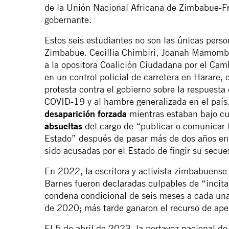
de la Unión Nacional Africana de Zimbabue-Fr
gobernante.
Estos seis estudiantes no son las únicas perso
Zimbabue. Cecillia Chimbiri, Joanah Mamombe 
a la opositora Coalición Ciudadana por el Ca
en un control policial de carretera en Harare,
protesta contra el gobierno sobre la respuesta
COVID-19 y al hambre generalizada en el país
desaparición forzada
mientras estaban bajo cus
absueltas
del cargo de “publicar o comunicar f
Estado” después de pasar más de dos años ent
sido acusadas por el Estado de fingir su secue
En 2022, la escritora y activista zimbabuense 
Barnes fueron
declaradas culpables
de “incita
condena condicional de seis meses a cada una 
de 2020; más tarde ganaron el recurso de
ape
El 5 de abril de 2023, la portavoz nacional d