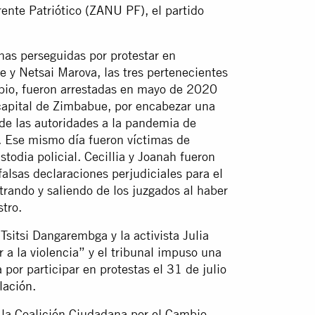
ente Patriótico (ZANU PF), el partido
nas perseguidas por protestar en
y Netsai Marova, las tres pertenecientes
mbio, fueron arrestadas en mayo de 2020
 capital de Zimbabue, por encabezar una
 de las autoridades a la pandemia de
. Ese mismo día fueron víctimas de
todia policial. Cecillia y Joanah fueron
alsas declaraciones perjudiciales para el
rando y saliendo de los juzgados al haber
stro.
Tsitsi Dangarembga y la activista Julia
r a la violencia” y el tribunal impuso una
por participar en protestas el 31 de julio
lación
.
e la Coalición Ciudadana por el Cambio,