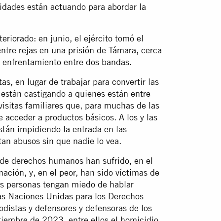
ridades están actuando para abordar la
teriorado
: en junio, el ejército tomó el
ntre rejas en una
prisión
de Támara, cerca
o enfrentamiento entre dos bandas.
s, en lugar de trabajar para convertir las
 están castigando a quienes están entre
 visitas familiares que, para muchas de las
 acceder a productos básicos. A los y las
stán impidiendo la entrada en las
tan abusos sin que nadie lo vea.
 de derechos humanos han sufrido, en el
ación, y, en el peor, han sido víctimas de
as personas tengan miedo de hablar
las Naciones Unidas para los Derechos
distas y defensores y defensoras de los
iembre de 2023, entre ellos el homicidio