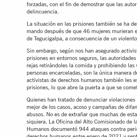
forzadas, con el fin de demostrar que las auto
delincuencia.
La situación en las prisiones también se ha
de
mando después de que 46 mujeres murieran e
de Tegucigalpa, a consecuencia de un violent
Sin embargo, según nos han asegurado activista
prisiones en entornos seguros, las autoridades
rejas retirándoles la comida y prohibiendo las
personas encarceladas, son la única manera de
activistas de derechos humanos también les e
prisiones, lo que abre la puerta a que se come
Quienes han tratado de denunciar violaciones
mejor de los casos, acoso y campañas de difam
abusos. No es de extrañar que muchas de est
siquiera. La Oficina del Alto Comisionado de 
Humanos
documentó
944 ataques contra perio
derechos humanos entre enero de 2021 y sept