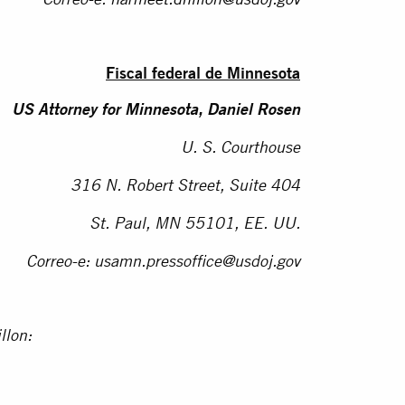
Correo-e:
harmeet.dhillon@usdoj.gov
Fiscal federal de Minnesota
US Attorney for Minnesota, Daniel Rosen
U. S. Courthouse
316 N. Robert Street, Suite 404
St. Paul, MN 55101, EE. UU.
Correo-e:
usamn.pressoffice@usdoj.gov
llon: