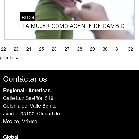
BLOG
LA MUJER COMO AGENTE DE CAMBIO
22
23
24
25
26
27
28
29
30
31
32
guiente
Contáctanos
Regional - Américas
Calle Luz Saviñón 519,
Colonia del Valle Benito
Juárez, 03100. Ciudad de
México, México
Global