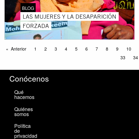
BLOG
LAS MUJERES Y LA DESAPARICIÓN
FORZADA
Anterior
1
2
3
4
5
6
7
8
9
10
33
34
Conócenos
Qué
hacemos
Quiénes
somos
Política
de
privacidad