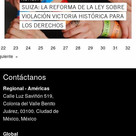
SUIZA: LA REFORMA DE LA LEY SOBRE
VIOLACIÓN VICTORIA HISTÓRICA PARA
LOS DERECHOS
22
23
24
25
26
27
28
29
30
31
32
guiente
Contáctanos
Regional - Américas
Calle Luz Saviñón 519,
Colonia del Valle Benito
Juárez, 03100. Ciudad de
México, México
Global