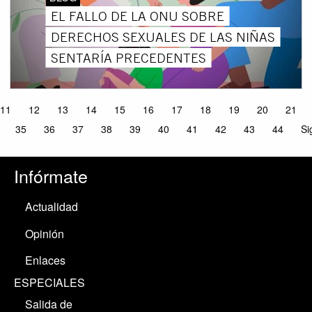
EL FALLO DE LA ONU SOBRE
DERECHOS SEXUALES DE LAS NIÑAS
SENTARÍA PRECEDENTES
11
12
13
14
15
16
17
18
19
20
21
35
36
37
38
39
40
41
42
43
44
Si
Infórmate
Actualidad
Opinión
Enlaces
ESPECIALES
Salida de