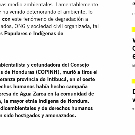
icas medio ambientales. Lamentablemente
 ha venido deteriorando el ambiente, lo
L
n con
este fenómeno de degradación a
lados, ONG y sociedad civil organizada, tal
s Populares e Indígenas de
mbientalista y cofundadora del Consejo
M
as de Honduras (COPINH), murió a tiros el
ranza provincia de Intibucá, en el oeste
erechos humanos había hecho campaña
epresa de Agua Zarca en la comunidad de
, la mayor etnia indígena de Hondura.
 medioambientales y de derechos humanos
V
n sido hostigados y amenazados.