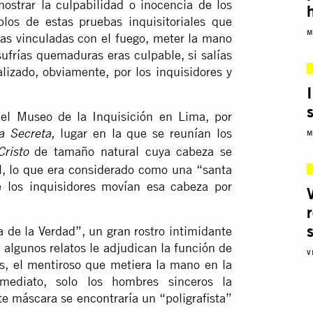
ostrar la culpabilidad o inocencia de los
plos de estas pruebas inquisitoriales que
M
las vinculadas con el fuego, meter la mano
sufrías quemaduras eras culpable, si salías
alizado, obviamente, por los inquisidores y
el Museo de la Inquisición en Lima, por
lugar en la que se reunían los
a Secreta,
M
de tamaño natural cuya cabeza se
Cristo
al, lo que era considerado como una “santa
e los inquisidores movían esa cabeza por
 de la Verdad”, un gran rostro intimidante
algunos relatos le adjudican la función de
V
as, el mentiroso que metiera la mano en la
ediato, solo los hombres sinceros la
te máscara se encontraría un “poligrafista”