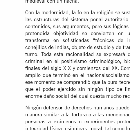
medieval con un hacha.
Con la modernidad, la fe en la religión se sus
las estructuras del sistema penal autoritari
contenidos, sus argumentos, pero sus lógicas
pretendida objetividad se convierten en u
transforma en sofisticadas “técnicas de i
conejillos de indias, objeto de estudio y de tr
turno. Toda esta racionalidad se expresará
criminal en el positivismo criminológico, bio
finales del siglo XIX y comienzos del XX. Co
amplio que terminó en el nacionalsocialismo
ese momento se comprendió que la pura tecnolo
que el poder ejercido sin ningún tipo de lím
enorme daño social del cual cuesta mucho rec
Ningún defensor de derechos humanos puede 
manera similar a la tortura o a las menciona
personas a exámenes o experimentos preten
integridad física, psíquica y moral, tal como