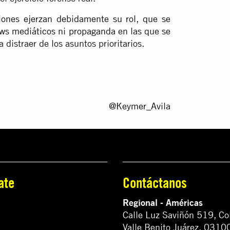
ciones ejerzan debidamente su rol
,
que se
ws mediáticos
ni
propaganda
en las que se
 distraer de los asuntos prioritarios.
@Keymer_Avila
ate
Contáctanos
Regional - Américas
Calle Luz Saviñón 519, Co
Valle Benito Juárez, 0310