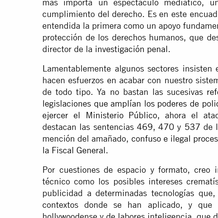
más importa un espectáculo mediático, u
cumplimiento del derecho. Es en este encuadr
entendida la primera como un apoyo fundament
protección de los derechos humanos, que des
director de la
investigación penal
.
Lamentablemente algunos sectores insisten e
hacen esfuerzos en acabar con nuestro sistem
de todo tipo. Ya no bastan las sucesivas
re
legislaciones que amplían los poderes de pol
ejercer el Ministerio Público
, ahora el ata
destacan las sentencias
469, 470
y
537
de l
mención del amañado,
confuso e ilegal proce
la Fiscal General
.
Por cuestiones de espacio y formato, creo i
técnico como los posibles intereses crematí
publicidad a determinadas tecnologías que, 
contextos donde se han aplicado, y que 
hollywoodense y de labores inteligencia, que de