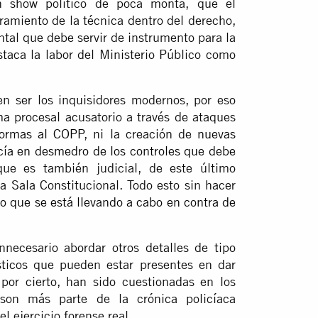
n show político de poca monta, que el
amiento de la técnica dentro del derecho,
al que debe servir de instrumento para la
taca la labor del Ministerio Público como
n ser los inquisidores modernos, por eso
a procesal acusatorio a través de ataques
formas al COPP
, ni la creación de
nuevas
icía en desmedro de los controles que debe
que es también judicial, de este último
a Sala Constitucional. Todo esto sin hacer
so que se está llevando a cabo en contra de
nnecesario abordar otros detalles de tipo
sticos que pueden estar presentes en dar
por cierto, han sido cuestionadas en los
son más parte de la crónica policíaca
l ejercicio forense real.