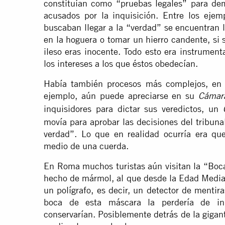
constituían como “pruebas legales” para dem
acusados por la inquisición. Entre los ejem
buscaban llegar a la “verdad” se encuentran 
en la hoguera o tomar un hierro candente, si 
ileso eras inocente. Todo esto era instrument
los intereses a los que éstos obedecían.
Había también procesos más complejos, en 
ejemplo, aún puede apreciarse en su
Cámar
inquisidores para dictar sus veredictos, un
movía para aprobar las decisiones del tribun
verdad”. Lo que en realidad ocurría era qu
medio de una cuerda.
En Roma muchos turistas aún visitan la “Boca
hecho de mármol, al que desde la Edad Media 
un polígrafo, es decir, un detector de mentir
boca de esta máscara la perdería de inm
conservarían. Posiblemente detrás de la gigan