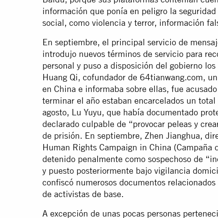
información que ponía en peligro la seguridad 
social, como violencia y terror, información fa
En septiembre, el principal servicio de mensa
introdujo nuevos términos de servicio para re
personal y puso a disposición del gobierno lo
Huang Qi, cofundador de 64tianwang.com, un 
en China e informaba sobre ellas, fue acusado 
terminar el año estaban encarcelados un tota
agosto, Lu Yuyu, que había documentado protes
declarado culpable de “provocar peleas y cre
de prisión. En septiembre, Zhen Jianghua, dire
Human Rights Campaign in China (Campaña d
detenido penalmente como sospechoso de “inci
y puesto posteriormente bajo vigilancia domici
confiscó numerosos documentos relacionados c
de activistas de base.
A excepción de unas pocas personas pertenecie