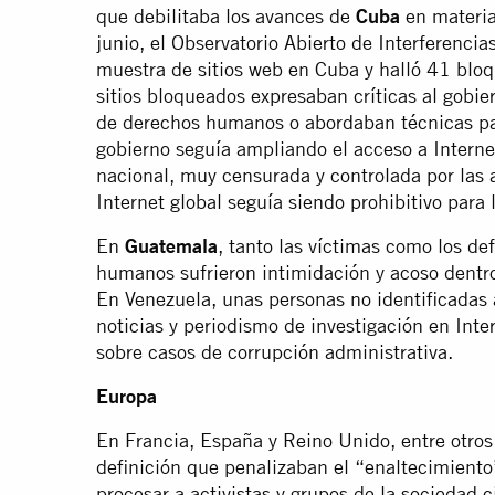
que debilitaba los avances de
Cuba
en materia
junio, el Observatorio Abierto de Interferenci
muestra de sitios web en Cuba y halló 41 bloq
sitios bloqueados expresaban críticas al gobi
de derechos humanos o abordaban técnicas pa
gobierno seguía ampliando el acceso a Internet
nacional, muy censurada y controlada por las 
Internet global seguía siendo prohibitivo para
En
Guatemala
, tanto las víctimas como los de
humanos sufrieron intimidación y acoso dentro
En Venezuela, unas personas no identificadas 
noticias y periodismo de investigación en Int
sobre casos de corrupción administrativa.
Europa
En Francia, España y Reino Unido, entre otros 
definición que penalizaban el “enaltecimiento”
procesar a activistas y grupos de la sociedad c