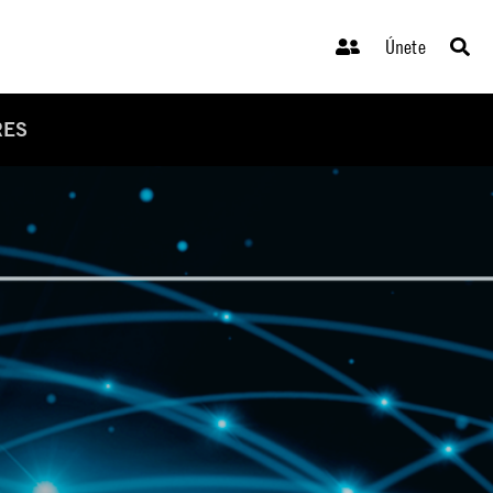
Únete
RES