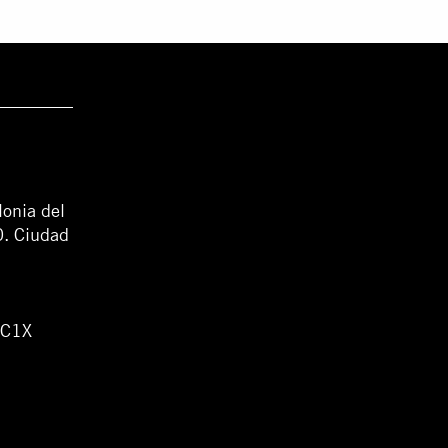
lonia del
0. Ciudad
WC1X