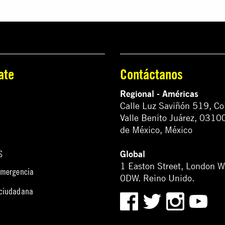
ate
Contáctanos
Regional - Américas
Calle Luz Saviñón 519, Co
Valle Benito Juárez, 0310
de México, México
Global
S
1 Easton Street, London 
emergencia
0DW. Reino Unido.
 ciudadana