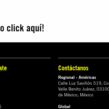
do
click aquí
!
ate
Contáctanos
Regional - Américas
Calle Luz Saviñón 519, Co
Valle Benito Juárez, 0310
de México, México
Global
S