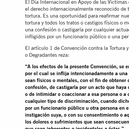
El Día Internacional en Apoyo de las Victimas 
el derecho internacionalmente reconocido de to
tortura. Es una oportunidad para reafirmar nues
tortura y todos los tratos o castigos físicos o
una confesión o castigarla por cualquier actu
infligidos por un funcionario público o una pe
El artículo 1 de Convención contra la Tortura
o Degradantes reza:
“A los efectos de la presente Convención, se e
por el cual se inflija intencionadamente a una
sean físicos o mentales, con el fin de obtener
confesión, de castigarla por un acto que haya
o de intimidar o coaccionar a esa persona o a 
cualquier tipo de discriminación, cuando dicho
por un funcionario público u otra persona en e
instigación suya, o con su consentimiento o a
los dolores o sufrimientos que sean consecue
que sean inherentes o incidentales a éstas.”