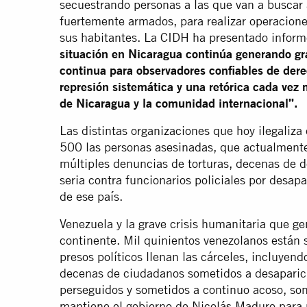
secuestrando personas a las que van a buscar 
fuertemente armados, para realizar operaciones
sus habitantes. La CIDH ha presentado informe
situación en Nicaragua continúa generando gr
continua para observadores confiables de de
represión sistemática y una retórica cada vez 
de Nicaragua y la comunidad internacional”.
Las distintas organizaciones que hoy ilegaliz
500 las personas asesinadas, que actualmente
múltiples denuncias de torturas, decenas de d
seria contra funcionarios policiales por desapa
de ese país.
Venezuela y la grave crisis humanitaria que ge
continente. Mil quinientos venezolanos están 
presos políticos llenan las cárceles, incluyendo
decenas de ciudadanos sometidos a desaparició
perseguidos y sometidos a continuo acoso, son
mantiene el gobierno de Nicolás Maduro para 