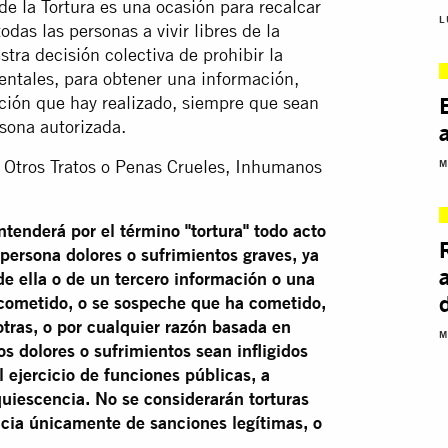
de la Tortura es una ocasión para recalcar
L
das las personas a vivir libres de la
tra decisión colectiva de prohibir la
 mentales, para obtener una información,
ación que hay realizado, siempre que sean
rsona autorizada.
 y Otros Tratos o Penas Crueles, Inhumanos
M
ntenderá por el término "tortura" todo acto
 persona dolores o sufrimientos graves, ya
 de ella o de un tercero información o una
 cometido, o se sospeche que ha cometido,
otras, o por cualquier razón basada en
M
s dolores o sufrimientos sean infligidos
l ejercicio de funciones públicas, a
quiescencia. No se considerarán torturas
ncia únicamente de sanciones legítimas, o