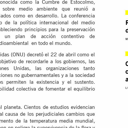
onocida como la Cumbre de Estocolmo,
ia sobre medio ambiente que reunió a
llados como en desarrollo. La conferencia
 de la política internacional del medio
bleciendo principios para la preservación
n un plan de acción contentivo de
M
dioambiental en todo el mundo.
idas (ONU) decretó el 22 de abril como el
bjetivo de recordarle a los gobiernos, las
nes Unidas, las organizaciones tanto
aciones no gubernamentales y a la sociedad
s permiten la existencia y el sustento.
ilidad colectiva de fomentar el equilibrio
L
al planeta. Cientos de estudios evidencian
al causa de los perjudiciales cambios que
cremento de la temperatura media mundial,
 en peligro la supervivencia de la flora y