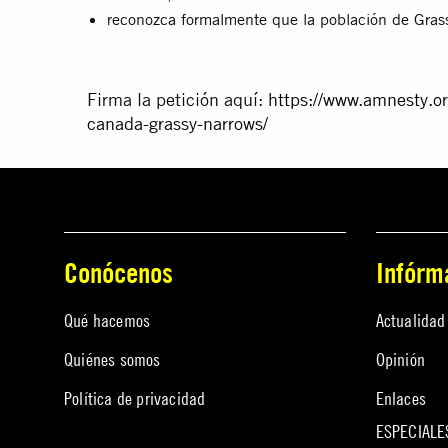
reconozca formalmente que la población de Gras
Firma la petición aquí:
https://www.amnesty.or
canada-grassy-narrows/
Conócenos
Infórm
Qué hacemos
Actualidad
Quiénes somos
Opinión
Política de privacidad
Enlaces
ESPECIALE