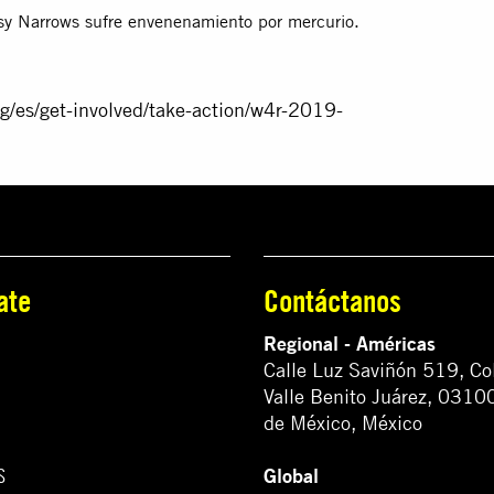
sy Narrows sufre envenenamiento por mercurio.
g/es/get-involved/take-action/w4r-2019-
ate
Contáctanos
Regional - Américas
Calle Luz Saviñón 519, Co
Valle Benito Juárez, 0310
de México, México
Global
S