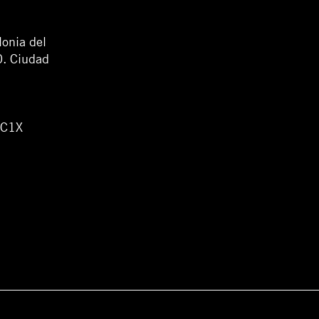
lonia del
0. Ciudad
WC1X