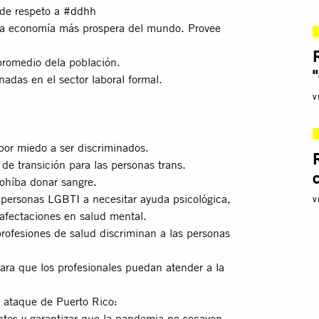
 de respeto a
#ddhh
arta economía más prospera del mundo. Provee
promedio dela población.
adas en el sector laboral formal.
V
por miedo a ser discriminados.
de transición para las personas trans.
rohíba donar sangre.
personas LGBTI a necesitar ayuda psicológica,
V
afectaciones en salud mental.
rofesiones de salud discriminan a las personas
para que los profesionales puedan atender a la
 ataque de Puerto Rico:
entes y garantizar que la pandemia no socaven