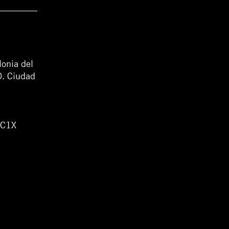
lonia del
0. Ciudad
WC1X