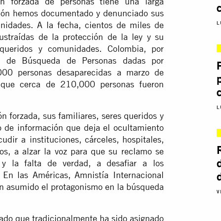
ón forzada de personas tiene una larga
ación hemos documentado y denunciado sus
unidades. A la fecha, cientos de miles de
L
ustraídas de la protección de la ley y su
 queridos y comunidades. Colombia, por
d de Búsqueda de Personas dadas por
P
000 personas desaparecidas a marzo de
 que cerca de 210,000 personas fueron
L
 forzada, sus familiares, seres queridos y
o de información que deja el ocultamiento
dir a instituciones, cárceles, hospitales,
s, a alzar la voz para que su reclamo se
y la falta de verdad, a desafiar a los
 En las Américas, Amnistía Internacional
an asumido el protagonismo en la búsqueda
V
idado que tradicionalmente ha sido asignado