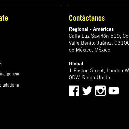
ate
Contáctanos
Regional - Américas
Calle Luz Saviñón 519, Co
Valle Benito Juárez, 0310
de México, México
Global
S
1 Easton Street, London 
emergencia
0DW. Reino Unido.
 ciudadana