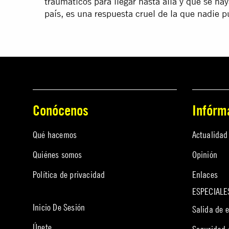
traumaticos para llegar hasta allá y que se ha
país, es una respuesta cruel de la que nadie p
Conócenos
Infórm
Qué hacemos
Actualidad
Quiénes somos
Opinión
Política de privacidad
Enlaces
ESPECIALE
Inicio De Sesión
Salida de 
Únete