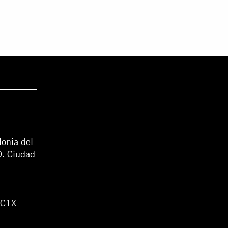
lonia del
0. Ciudad
WC1X