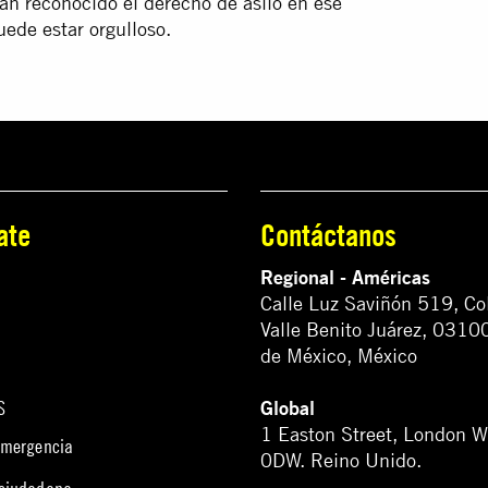
yan reconocido el derecho de asilo en ese
uede estar orgulloso.
ate
Contáctanos
Regional - Américas
Calle Luz Saviñón 519, Co
Valle Benito Juárez, 0310
de México, México
Global
S
1 Easton Street, London 
emergencia
0DW. Reino Unido.