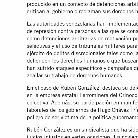
producido en un contexto de detenciones arbit
critican al gobierno o reclaman sus derechos
Las autoridades venezolanas han implementado
de represión contra personas a las que se cons
como detenciones arbitrarias de motivación pol
selectivas y el uso de tribunales militares pa
ejército de delitos discrecionales tales como l
defienden los derechos humanos o que buscan 
han sufrido ataques específicos y campañas d
acallar su trabajo de derechos humanos.
En el caso de Rubén González, destaca su def
en la empresa estatal Ferrominera del Orinoco
colectiva. Además, su participación en manifes
laborales de los gobiernos de Hugo Chávez Fr
peligro de ser víctima de la política gubernam
Rubén González es un sindicalista que ha sido
juicios injustos en varias ocasiones. En novi