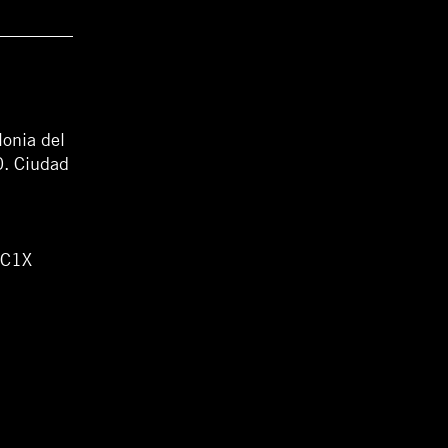
lonia del
0. Ciudad
WC1X