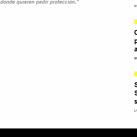
donde quieren pedir protección.”
V
M
L