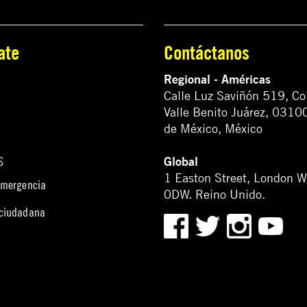
ate
Contáctanos
Regional - Américas
Calle Luz Saviñón 519, Co
Valle Benito Juárez, 0310
de México, México
Global
S
1 Easton Street, London 
emergencia
0DW. Reino Unido.
 ciudadana