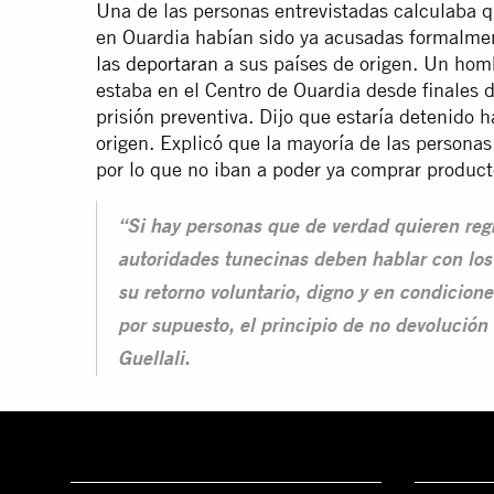
Una de las personas entrevistadas calculaba 
en Ouardia habían sido ya acusadas formalmen
las deportaran
a sus países de origen. Un homb
estaba en el Centro de Ouardia desde finales 
prisión preventiva. Dijo que estaría detenido 
origen. Explicó que la mayoría de las persona
por lo que no iban a poder ya comprar producto
“Si hay personas que de verdad quieren regr
autoridades tunecinas deben hablar con los 
su retorno voluntario, digno y en condicio
por supuesto, el principio de no devolució
Guellali.