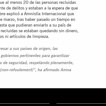
que al menos 20 de las personas recluidas
te de delitos y estaban a la
espera de que
re explicó a Amnistía Internacional que
de marzo, tras haber pasado un tiempo en
hasta que pudieran enviarlo a su país de
s recluidas se estaban quedando sin dinero,
s ni artículos de limpieza.
esar a sus países de origen, las
gobiernos pertinentes para garantizar
nes de seguridad, respetando plenamente,
n (non-refoulement)”, ha afirmado Amna