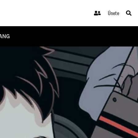
Únete
IANG