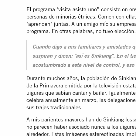
El programa
"visita-asiste-une”
consiste en env
personas de minorías étnicas. Comen con ella
"aprenden" juntas. A un amigo mío su empresa 
programa. En otras palabras, no tuvo elección.
Cuando digo a mis familiares y amistades 
suspiran y dicen: "así es Sinkiang". En el t
acostumbrado a este nivel de control, y es
Durante muchos años, la población de Sinkiang
de la Primavera emitida por la televisión esta
uigures que sabían cantar y bailar. Igualment
celebra anualmente en marzo, las delegaciones
sus trajes tradicionales.
A mis parientes mayores han de Sinkiang les g
no parecen haber asociado nunca a los uigures
alrededor. Estas imágenes estereotipadas imp