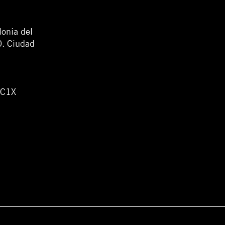
lonia del
0. Ciudad
WC1X