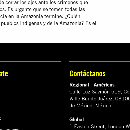
e cerrar los ojos ante los crímenes que
los. Es urgente que se tomen todas las
ncia en la Amazonia termine. ¿Quién
s pueblos indígenas y de la Amazonia? Es el
ate
Contáctanos
Regional - Américas
Calle Luz Saviñón 519, Co
Valle Benito Juárez, 0310
de México, México
Global
S
1 Easton Street, London 
emergencia