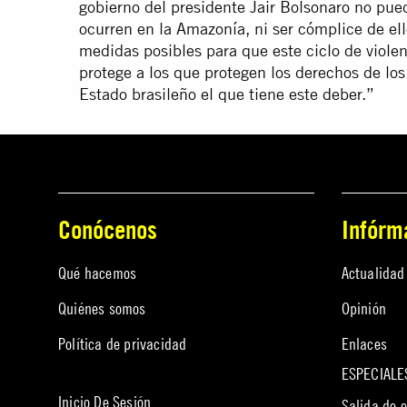
gobierno del presidente Jair Bolsonaro no pued
ocurren en la Amazonía, ni ser cómplice de el
medidas posibles para que este ciclo de viole
protege a los que protegen los derechos de lo
Estado brasileño el que tiene este deber.”
Conócenos
Infórm
Qué hacemos
Actualidad
Quiénes somos
Opinión
Política de privacidad
Enlaces
ESPECIALE
Inicio De Sesión
Salida de 