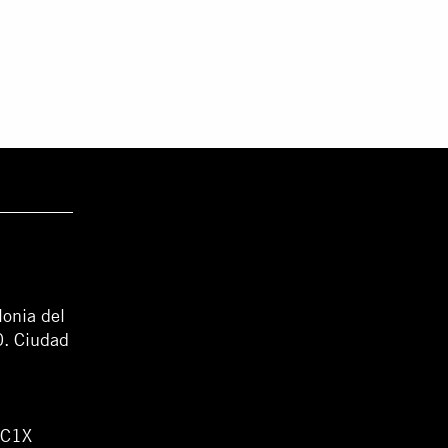
lonia del
0. Ciudad
WC1X