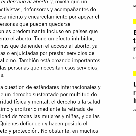
, revela que un
el derecho al aborto”)
M
activistas, defensores y acompañantes de
esamiento y encarcelamiento por apoyar el
 personas que pueden quedarse
ión es predominante incluso en países que
te el aborto. Tiene un efecto inhibidor,
onas que defienden el acceso al aborto, ya
s o enjuiciadas por prestar servicios de
L
gal o no. También está creando importantes
 las personas que necesitan esos servicios,
s.
na cuestión de estándares internacionales y
 de un derecho sustentado por multitud de
idad física y mental, el derecho a la salud
timo y arbitrario mediante la retirada de
J
idad de todas las mujeres y niñas, y de las
uienes defienden y hacen posible el
peto y protección. No obstante, en muchos