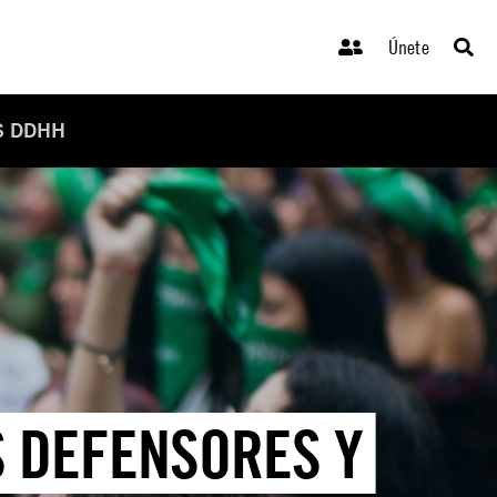
Únete
S DDHH
S DEFENSORES Y