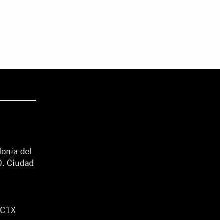
lonia del
0. Ciudad
WC1X