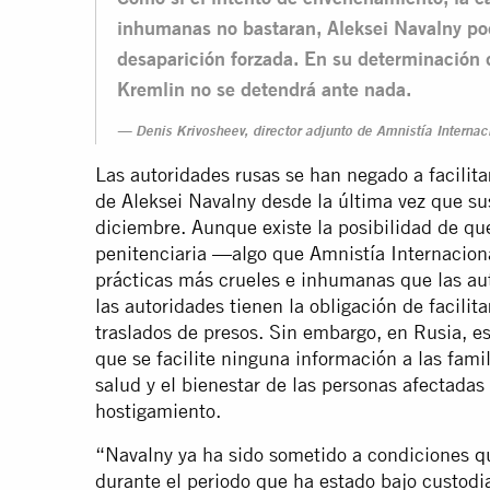
inhumanas no bastaran, Aleksei Navalny po
desaparición forzada. En su determinación de
Kremlin no se detendrá ante nada.
Denis Krivosheev, director adjunto de Amnistía Internac
Las autoridades rusas se han negado a facilita
de Aleksei Navalny desde la última vez que su
diciembre. Aunque existe la posibilidad de que
penitenciaria —algo que Amnistía Internacio
prácticas más crueles e inhumanas que las au
las autoridades tienen la obligación de facilit
traslados de presos. Sin embargo, en Rusia, e
que se facilite ninguna información a las famil
salud y el bienestar de las personas afectadas 
hostigamiento.
“Navalny ya ha sido sometido a condiciones
q
durante el periodo que ha estado bajo custodi