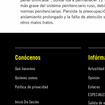
más grave del sistema penitenciario ruso, debi
normas penitenciarias. Persiste la preocupaci
aislamiento prolongado y la falta de atención 
otros malos tratos.
Conócenos
Infórm
Qué hacemos
Actualidad
Quiénes somos
Opinión
Política de privacidad
Enlaces
ESPECIALE
Inicio De Sesión
Salida de 