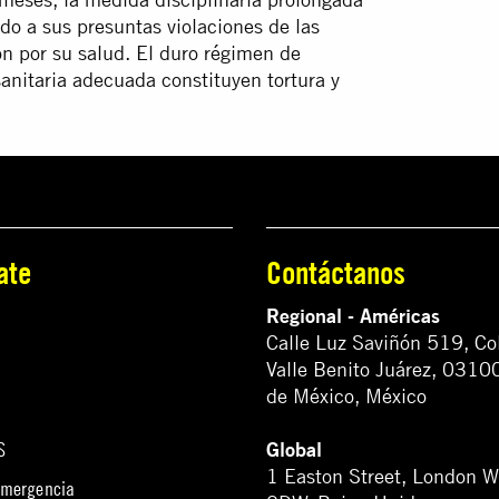
do a sus presuntas violaciones de las
ón por su salud. El duro régimen de
sanitaria adecuada constituyen tortura y
ate
Contáctanos
Regional - Américas
Calle Luz Saviñón 519, Co
Valle Benito Juárez, 0310
de México, México
Global
S
1 Easton Street, London 
emergencia