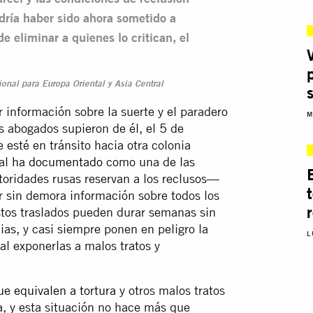
dría haber sido ahora sometido a
 eliminar a quienes lo critican, el
ional para Europa Oriental y Asia Central
r información sobre la suerte y el paradero
M
s abogados supieron de él, el 5 de
 esté en tránsito hacia otra colonia
nal
ha documentado
como una de las
toridades rusas reservan a los reclusos—
ar sin demora información sobre todos los
stos traslados pueden durar semanas sin
ias, y casi siempre ponen en peligro la
L
al exponerlas a malos tratos y
ue equivalen a tortura
y otros malos tratos
a, y esta situación no hace más que