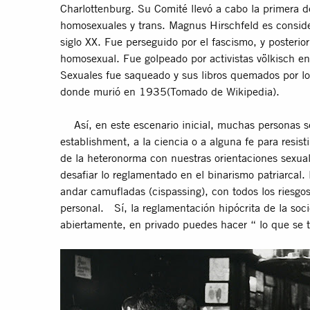
Charlottenburg. Su Comité llevó a cabo la primera d
homosexuales y trans. Magnus Hirschfeld es conside
siglo XX. Fue perseguido por el fascismo, y posterior
homosexual. Fue golpeado por activistas
völkisch
en
Sexuales fue saqueado y sus libros quemados por los 
donde murió en 1935(Tomado de Wikipedia).
Así, en este escenario inicial, muchas personas 
establishment, a la ciencia o a alguna fe para resis
de la heteronorma con nuestras orientaciones sexua
desafiar lo reglamentado en el binarismo patriarcal.
andar camufladas (cispassing), con todos los riesgo
personal. Sí, la reglamentación hipócrita de la soc
abiertamente, en privado puedes hacer “ lo que se t