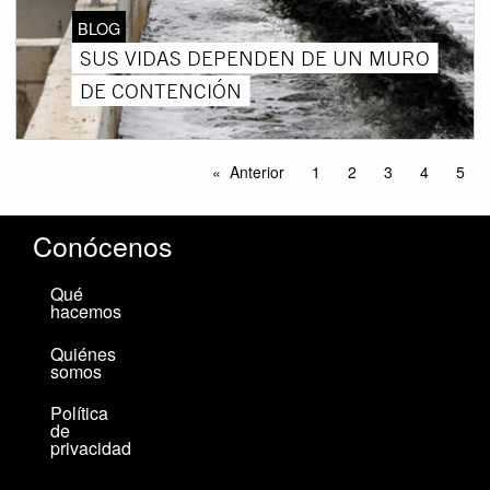
BLOG
SUS VIDAS DEPENDEN DE UN MURO
DE CONTENCIÓN
Anterior
1
2
3
4
5
Conócenos
Qué
hacemos
Quiénes
somos
Política
de
privacidad