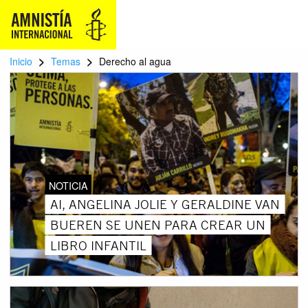
>
>
Inicio
Temas
Derecho al agua
NOTICIA
AI, ANGELINA JOLIE Y GERALDINE VAN
BUEREN SE UNEN PARA CREAR UN
LIBRO INFANTIL