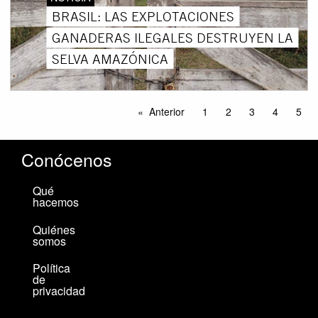
BRASIL: LAS EXPLOTACIONES
GANADERAS ILEGALES DESTRUYEN LA
SELVA AMAZÓNICA
Anterior
1
2
3
4
5
Conócenos
Qué
hacemos
Quiénes
somos
Política
de
privacidad