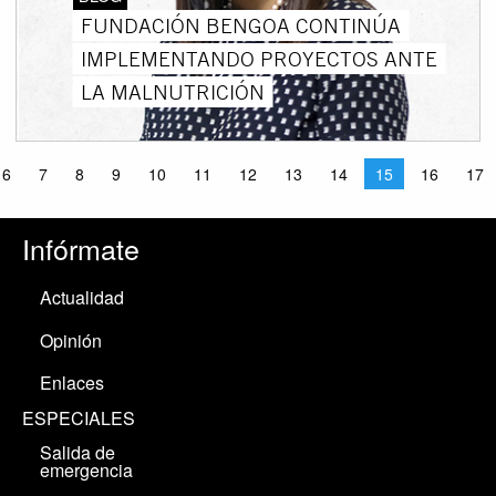
FUNDACIÓN BENGOA CONTINÚA
IMPLEMENTANDO PROYECTOS ANTE
LA MALNUTRICIÓN
6
7
8
9
10
11
12
13
14
15
16
17
Infórmate
Actualidad
Opinión
Enlaces
ESPECIALES
Salida de
emergencia