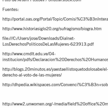
Fuentes:
http://portal.oas.org/Portal/Topic/Comisi%C3%B3nInt
http://www.historiasiglo20.org/sufragismo/biogra.htm
file:///C:/Users/jose/Downloads/Dialnet-
LosDerechosPoliticosDeLasMujeres-623913.pdf
http://www.cmdlt.edu.ve/04-
institucion/pdfs/Declaracion%20Derechos%20Human
http://blogs.20minutos.es/yaestaellistoquetodolosabe/el
derecho-al-voto-de-las-mujeres/
http://dhpedia.wikispaces.com/Convenci%C3%B3n+so
http://www2.unwomen.org/-/media/field%20office%2