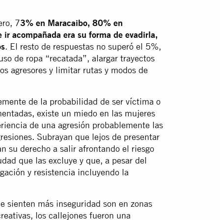
ero, 7
3% en Maracaibo, 80% en
 ir acompañada era su forma de evadirla,
os
. El resto de respuestas no superó el 5%,
uso de ropa “recatada”, alargar trayectos
 los agresores y limitar rutas y modos de
mente de la probabilidad de ser víctima o
imentadas, existe un miedo en las mujeres
eriencia de una agresión probablemente las
gresiones. Subrayan que lejos de presentar
n su derecho a salir afrontando el riesgo
udad que las excluye y que, a pesar del
igación y resistencia incluyendo la
ue sienten más inseguridad son en zonas
reativas, los callejones fueron una