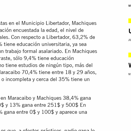
M
stas en el Municipio Libertador, Machiques
lación encuestada la edad, el nivel de
les. Con respecto a Libertador, 63,2% de
J
 tiene educación universitaria, ya sea
n trabajo formal asalariado. En Machiques
raste, sólo 9,4% tiene educación
o tiene estudios de ningún tipo, más del
Maracaibo 70,4% tiene entre 18 y 29 años,
V
 o incompleta y cerca del 35% tiene un
s, en Maracaibo y Machiques 38,4% gana
0$ y 13% gana entre 251$ y 500$ En
 gana entre 0$ y 100$ y aparece una
es que, a efectos prácticos, nadie gana lo