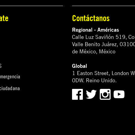
ate
Contáctanos
Regional - Américas
Calle Luz Saviñón 519, Co
Valle Benito Juárez, 0310
de México, México
Global
S
1 Easton Street, London 
emergencia
0DW. Reino Unido.
 ciudadana