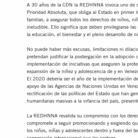
A 30 años de la CDN la REDHNNA invoca uno de sus
Prioridad Absoluta, que obliga al Estado en primer l
familias, a asegurar todos los derechos de niños, n
ineludible. Ello significa que deben privilegiarse la
la educación, el bienestar y el pleno desarrollo de n
No puede haber más excusas, limitaciones ni dilaci
pretendan justificar la postergación en la adopción d
implementación de iniciativas que aseguren la prote
expansión de la niñez y adolescencia de y en Venez
El 2020 debería ser el año de la implementación d
apoyo de las Agencias de Naciones Unidas en Venez
rectificación de las políticas del Estado que han 
humanitarias masivas a la infancia del país, presente
La REDHNNA revalida su compromiso con los derech
compromete a seguir promocionando y exigiendo que
los niños, niñas y adolescentes dentro y fuera del terr
cooperación internacional que los protege.