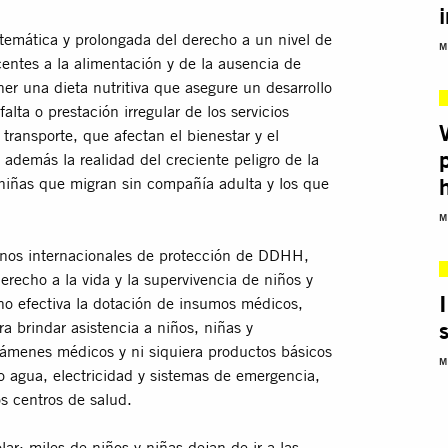
emática y prolongada del derecho a un nivel de
M
entes a la alimentación y de la ausencia de
er una dieta nutritiva que asegure un desarrollo
lta o prestación irregular de los servicios
transporte, que afectan el bienestar y el
además la realidad del creciente peligro de la
 niñas que migran sin compañía adulta y los que
M
anos internacionales de protección de DDHH,
recho a la vida y la supervivencia de niños y
ho efectiva la dotación de insumos médicos,
 brindar asistencia a niños, niñas y
ámenes médicos y ni siquiera productos básicos
M
mo agua, electricidad y sistemas de emergencia,
os centros de salud.
ar; miles de niños y niñas dejan de ir a las