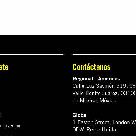
ate
Contáctanos
Regional - Américas
Calle Luz Saviñón 519, Co
Valle Benito Juárez, 0310
de México, México
Global
S
1 Easton Street, London 
emergencia
0DW. Reino Unido.