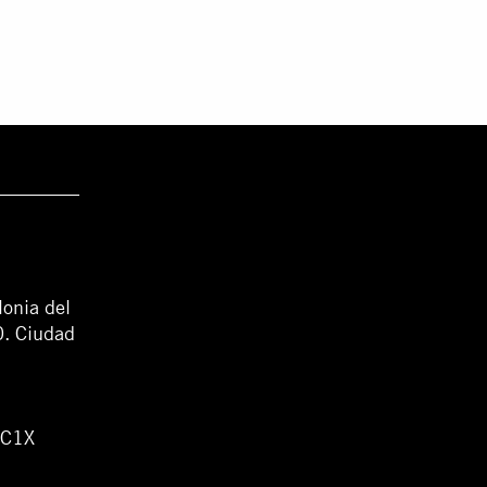
lonia del
0. Ciudad
WC1X