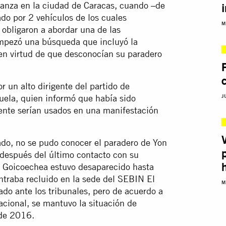
danza en la ciudad de Caracas, cuando –de
ado por 2 vehículos de los cuales
M
 obligaron a abordar una de las
 empezó una búsqueda que incluyó la
en virtud de que desconocían su paradero
 un alto dirigente del partido de
zuela, quien informó que había sido
J
ente serían usados en una manifestación
ado, no se pudo conocer el paradero de Yon
espués del último contacto con su
, Goicoechea estuvo desaparecido hasta
ntraba recluido en la sede del SEBIN El
M
tado ante los tribunales, pero de acuerdo a
acional, se mantuvo la situación de
 de 2016.