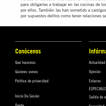
para obligarlas a trabajar en las cocinas de l
por ellos. También las han sometido a castigos
por supuestos delitos como tener relaciones s
Conócenos
Infórm
Qué hacemos
Actualidad
Quiénes somos
Opinión
Política de privacidad
Enlaces
ESPECIALE
Inicio De Sesión
Salida de 
Únete