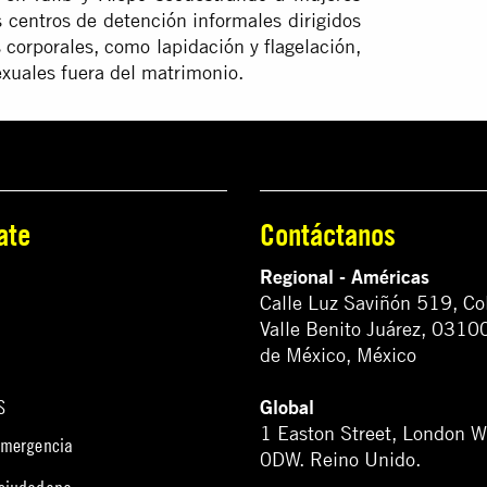
os centros de detención informales dirigidos
 corporales, como lapidación y flagelación,
exuales fuera del matrimonio.
ate
Contáctanos
Regional - Américas
Calle Luz Saviñón 519, Co
Valle Benito Juárez, 0310
de México, México
Global
S
1 Easton Street, London 
emergencia
0DW. Reino Unido.