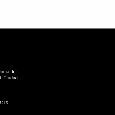
lonia del
0. Ciudad
WC1X